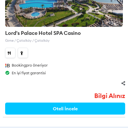
Lord's Palace Hotel SPA Casino
Girne / Çatalköy / Çatalköy
Bookingpro öneriyor
En iyi fiyat garantisi
Bilgi Alınız
Oteli İncele